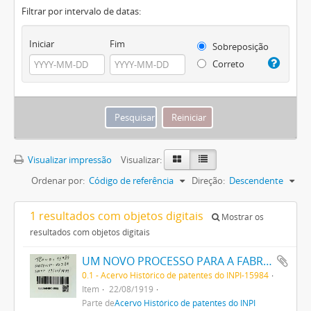
Filtrar por intervalo de datas:
Iniciar
Fim
Sobreposição
Correto
Visualizar impressão
Visualizar:
Ordenar por:
Código de referência
Direção:
Descendente
1 resultados com objetos digitais
Mostrar os
resultados com objetos digitais
UM NOVO PROCESSO PARA A FABRICAÇÃO DE TINTAS EM PÓ POR MEIO DA PRECIPITAÇÃO E FIXAÇÃO DE TINTAS ANILINAS SOBRE CORPOS MINERAES
0.1 - Acervo Histórico de patentes do INPI-15984
Item
22/08/1919
Parte de
Acervo Histórico de patentes do INPI