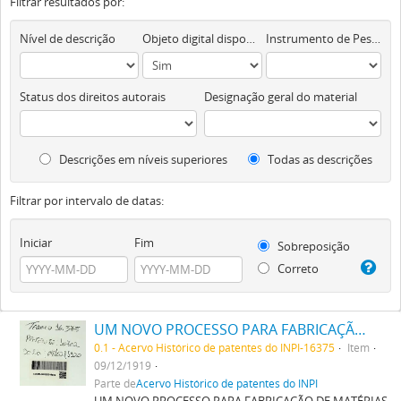
Filtrar resultados por:
Nível de descrição
Objeto digital disponível
Instrumento de Pesquisa
Status dos direitos autorais
Designação geral do material
Descrições em níveis superiores
Todas as descrições
Filtrar por intervalo de datas:
Iniciar
Fim
Sobreposição
Correto
UM NOVO PROCESSO PARA FABRICAÇÃO DE MATERIAS CORANTES PRETAS CONTENDO ENXOFRE PARA TINGIR ALGODÃO
0.1 - Acervo Histórico de patentes do INPI-16375
Item
09/12/1919
Parte de
Acervo Histórico de patentes do INPI
UM NOVO PROCESSO PARA FABRICAÇÃO DE MATÉRIAS