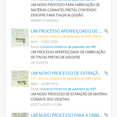
UM NOVO PROCESSO PARA FABRICAÇÃO DE
MATÉRIAS CORANTES PRETAS CONTENDO
ENXOFRE PARA TINGIR ALGODÃO
ROBERTO NAEGELI
UM PROCESSO APERFEIÇOADO DE FABRICAÇÃO DE TINTAS PRETAS DE ENXOFRE
0.1 - Acervo Histórico de patentes do INPI-16614
Item
14/02/1920
Parte de
Acervo Histórico de patentes do INPI
UM PROCESSO APERFEIÇOADO DE FABRICAÇÃO
DE TINTAS PRETAS DE ENXOFRE
J.B. DUARTE
UM NOVO PROCESSO DE EXTRAÇÃO DE MATERIA CORANTE DOS VEGETAES
0.1 - Acervo Histórico de patentes do INPI-13796
Item
22/09/1916
Parte de
Acervo Histórico de patentes do INPI
UM NOVO PROCESSO DE EXTRAÇÃO DE MATÉRIA
CORANTE DOS VEGETAIS
JOSÉ TUGÚES I CURIÁ
UM NOVO PROCESSO PARA A FABRICAÇÃO DE TINTAS EM PÓ POR MEIO DA PRECIPITAÇÃO E FIXAÇÃO DE TINTAS ANILINAS SOBRE CORPOS MINERAES