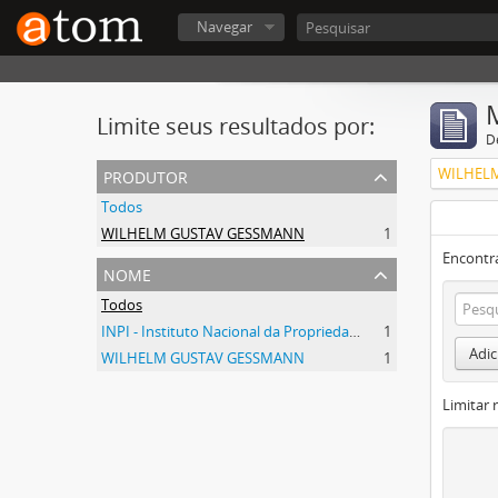
Navegar
Limite seus resultados por:
D
produtor
WILHEL
Todos
WILHELM GUSTAV GESSMANN
1
Encontr
nome
Todos
INPI - Instituto Nacional da Propriedade Industrial
1
Adic
WILHELM GUSTAV GESSMANN
1
Limitar 