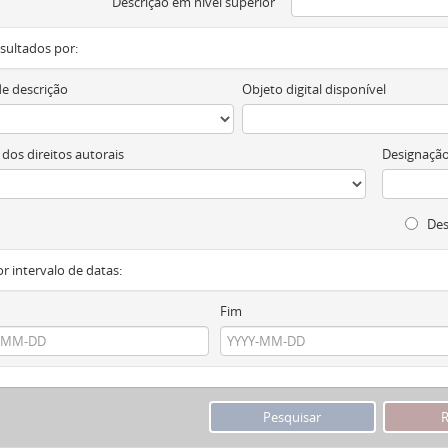
Descrição em nível superior
resultados por:
de descrição
Objeto digital disponível
 dos direitos autorais
Designação
Des
or intervalo de datas:
Fim