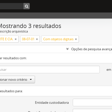
Mostrando 3 resultados
escrição arquivística
RTE E CIA.
08-07-01
Com objetos digitais
Opções de pesquisa avanç
ar resultados com:
em
ionar novo critério
resultados para:
Entidade custodiadora