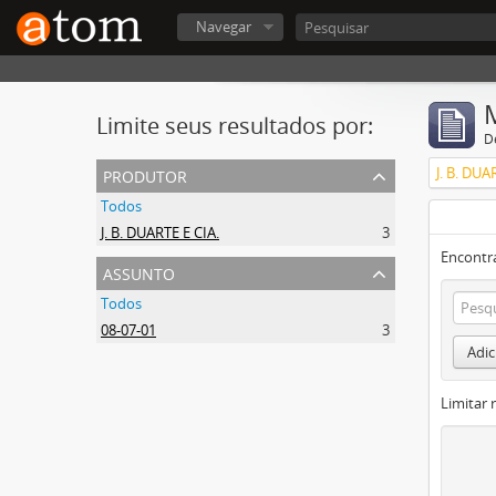
Navegar
Limite seus resultados por:
D
produtor
J. B. DUA
Todos
J. B. DUARTE E CIA.
3
Encontr
assunto
Todos
08-07-01
3
Adic
Limitar 