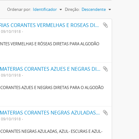
Ordenar por:
Identificador
Direção:
Descendente
UM NOVO PROCESSO O FABRICO DE MATERIAS CORANTES VERMELHAS E ROSEAS DIRECTAS PARA ALGODÃO
09/10/1918
NTES VERMELHAS E RÓSEAS DIRETAS PARA ALGODÃO
UM NOVO PROCESSO PARA O FABRICO DE MATERIAS CORANTES AZUES E NEGRAS DIRECTAS PARA O ALGODÃO COM TONS VARIAVEIS
09/10/1918
 CORANTES AZUES E NEGRAS DIRETAS PARA O ALGODÃO
UM NOVO PROCESSO PARA O FABRICO DE MATERIAS CORANTES NEGRAS AZULADAS, AZUL- ESCURAS E AZUL-VIOLETAS CONTENDO NAPHTALINA E ENXOFRE
09/10/1918
CORANTES NEGRAS AZULADAS, AZUL- ESCURAS E AZUL-