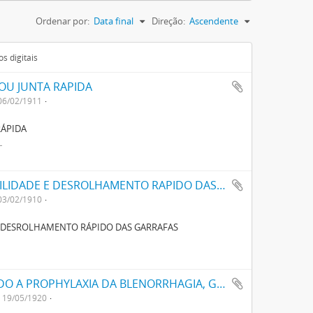
Ordenar por:
Data final
Direção:
Ascendente
s digitais
OU JUNTA RAPIDA
06/02/1911
RÁPIDA
L
UMA DISPOSIÇÃO PARA OBTER A INVIOLABILIDADE E DESROLHAMENTO RAPIDO DAS GARRAFAS
03/02/1910
 E DESROLHAMENTO RÁPIDO DAS GARRAFAS
UM TUBO PARA MEDICAMENTOS DESTINADO A PROPHYLAXIA DA BLENORRHAGIA, GONORRHEIA E OUTRAS, DENOMINADO FILATTOL
19/05/1920