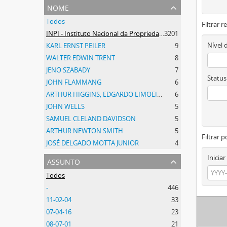
nome
Todos
Filtrar 
INPI - Instituto Nacional da Propriedade Industrial
3201
Nível 
KARL ERNST PEILER
9
WALTER EDWIN TRENT
8
JENÖ SZABADY
7
Status
JOHN FLAMMANG
6
ARTHUR HIGGINS; EDGARDO LIMOEIRO
6
JOHN WELLS
5
SAMUEL CLELAND DAVIDSON
5
ARTHUR NEWTON SMITH
5
Filtrar p
JOSÉ DELGADO MOTTA JUNIOR
4
Iniciar
assunto
Todos
-
446
11-02-04
33
07-04-16
23
08-07-01
21