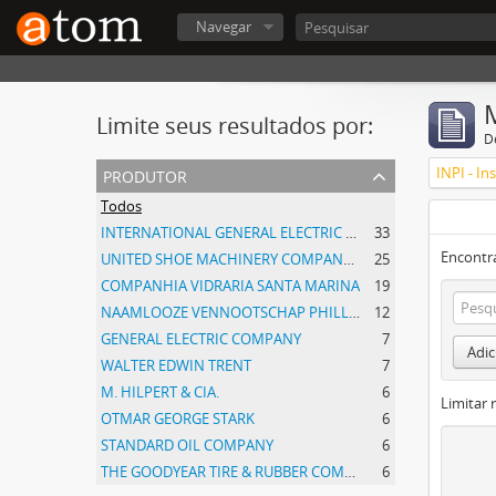
Navegar
Limite seus resultados por:
D
produtor
Todos
INTERNATIONAL GENERAL ELECTRIC COMPANY, INCORPORATED
33
Encontr
UNITED SHOE MACHINERY COMPANY OF SOUTH AMERICA
25
COMPANHIA VIDRARIA SANTA MARINA
19
NAAMLOOZE VENNOOTSCHAP PHILLIPS GLOEILAMPENFABRIEKEN
12
GENERAL ELECTRIC COMPANY
7
Adic
WALTER EDWIN TRENT
7
M. HILPERT & CIA.
6
Limitar 
OTMAR GEORGE STARK
6
STANDARD OIL COMPANY
6
THE GOODYEAR TIRE & RUBBER COMPANY
6