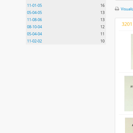
11-01-05
16
Visuali
05-04-05
13
11-08-06
13
3201
08-10-04
12
05-04-04
11
11-02-02
10