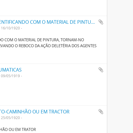
UM NOVO SYSTEMA DE TINTAS QUE, SE IDENTIFICANDO COM O MATERIAL DE PINTURA, TORNAM-NO COMPLETAMENTE IMPERMEAVEL A HUMIDADE PRESERVANDO O REBOCO DA ACÇÃO DELETERIA DOS AGENTES ATMOSPHERICOS
16/10/1920
NDO COM O MATERIAL DE PINTURA, TORNAM-NO
VANDO O REBOCO DA AÇÃO DELETÉRIA DOS AGENTES
UMATICAS
09/05/1919
TO-CAMINHÃO OU EM TRACTOR
25/05/1920
HÃO OU EM TRATOR