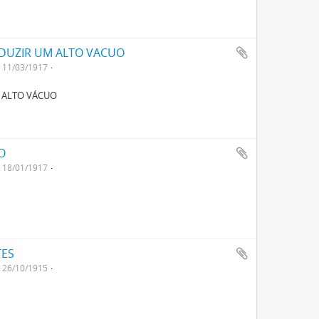
DUZIR UM ALTO VACUO
11/03/1917
 ALTO VÁCUO
O
18/01/1917
TES
26/10/1915