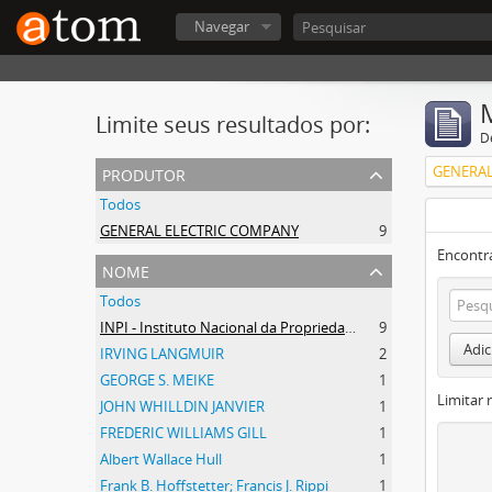
Navegar
Limite seus resultados por:
D
produtor
GENERAL
Todos
GENERAL ELECTRIC COMPANY
9
Encontr
nome
Todos
INPI - Instituto Nacional da Propriedade Industrial
9
Adic
IRVING LANGMUIR
2
GEORGE S. MEIKE
1
Limitar 
JOHN WHILLDIN JANVIER
1
FREDERIC WILLIAMS GILL
1
Albert Wallace Hull
1
Frank B. Hoffstetter; Francis J. Rippi
1