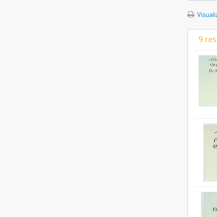
Visuali
9 re