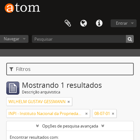
Entrar
Navegar
Filtros
Mostrando 1 resultados
Descrição arquivística
WILHELM GUSTAV GESSMANN
INPI - Instituto Nacional da Propriedade Industrial
08-07-01
Opções de pesquisa avançada
Encontrar resultados com: