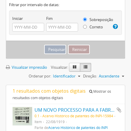
Filtrar por intervalo de datas:
Iniciar
Fim
Sobreposição
Correto
Visualizar impressão
Visualizar:
Ordenar por:
Identificador
Direção:
Ascendente
1 resultados com objetos digitais
Mostrar os
resultados com objetos digitais
UM NOVO PROCESSO PARA A FABRICAÇÃO DE TINTAS EM PÓ POR MEIO DA PRECIPITAÇÃO E FIXAÇÃO DE TINTAS ANILINAS SOBRE CORPOS MINERAES
0.1 - Acervo Histórico de patentes do INPI-15984
Item
22/08/1919
Parte de
Acervo Histórico de patentes do INPI