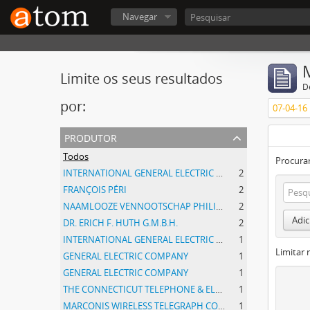
Navegar
Limite os seus resultados
D
por:
07-04-16
produtor
Todos
Procurar
INTERNATIONAL GENERAL ELECTRIC COMPANY, INCORPORATED
2
FRANÇOIS PÉRI
2
NAAMLOOZE VENNOOTSCHAP PHILIPS GLOEILAMPENFABRIEKEN
2
Adic
DR. ERICH F. HUTH G.M.B.H.
2
INTERNATIONAL GENERAL ELECTRIC COMPANY, INCORPORATED
1
Limitar 
GENERAL ELECTRIC COMPANY
1
GENERAL ELECTRIC COMPANY
1
THE CONNECTICUT TELEPHONE & ELETRIC COMPANY INCORPORATED
1
MARCONIS WIRELESS TELEGRAPH COMPANY, LIMITED
1