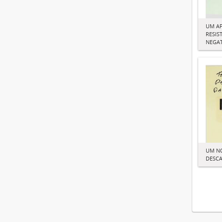
UM A
RESIS
NEGAT
UM N
DESCA