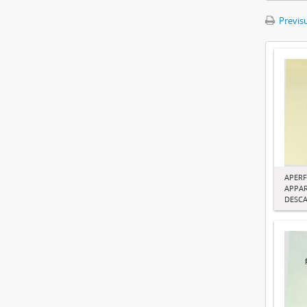
Previsu
APER
APPA
DESC