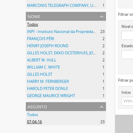
MARCONIS TELEGRAPH COMPANY, LIMITED
1
Filtrar 
nome
Todos
Nível 
INPI - Instituto Nacional da Propriedade Industrial
23
FRANÇOIS PÉRI
2
HENRY JOSEPH ROUND
2
Estado
GILLES HOLST; EKKO OCSTERHUIS; JOHANNES BRUIJNES
2
ALBERT W. HULL
2
WILLIAM C. WHITE
1
GILLES HOLST
1
Filtrar p
HARRY M. FERNBERGER
1
HAROLD PETER DONLE
1
Início
GEORGE MAURICE WRIGHT
1
assunto
Todos
07-04-16
23