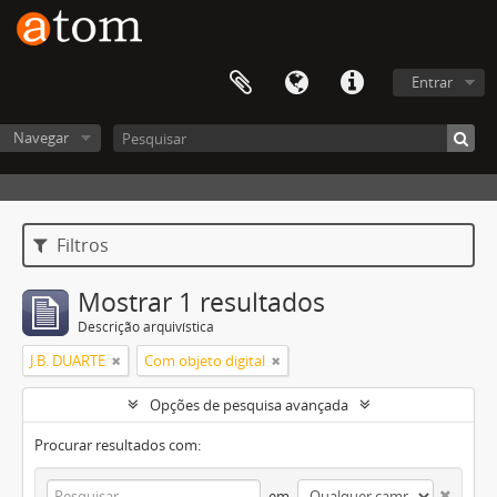
Entrar
Navegar
Filtros
Mostrar 1 resultados
Descrição arquivística
J.B. DUARTE
Com objeto digital
Opções de pesquisa avançada
Procurar resultados com:
em