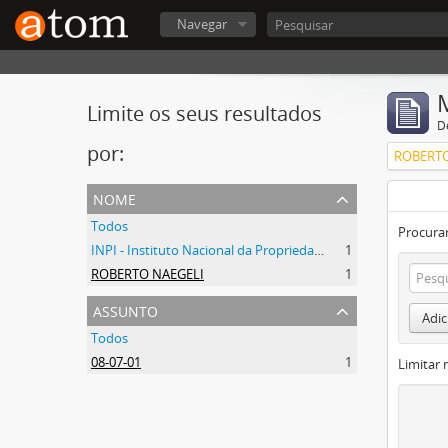
Navegar
Limite os seus resultados
D
por:
ROBERTO
nome
Todos
Procurar
INPI - Instituto Nacional da Propriedade Industrial
1
ROBERTO NAEGELI
1
assunto
Adic
Todos
08-07-01
1
Limitar 