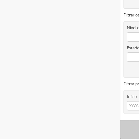
Filtrar 
Nível 
Estado
Filtrar p
Início