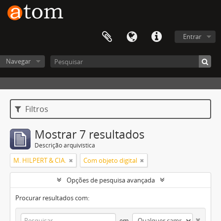
Entrar
Navegar
Filtros
Mostrar 7 resultados
Descrição arquivística
M. HILPERT & CIA.
Com objeto digital
Opções de pesquisa avançada
Procurar resultados com:
em