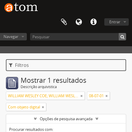
Entrar
Navegar
Filtros
Mostrar 1 resultados
Descrição arquivística
WILLIAM WESLEY COE; WILLIAM WESLEY COE JUNIOR
08-07-01
Com objeto digital
Opções de pesquisa avançada
Procurar resultados com: