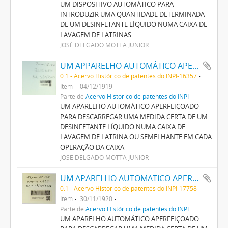
UM DISPOSITIVO AUTOMÁTICO PARA
INTRODUZIR UMA QUANTIDADE DETERMINADA
DE UM DESINFETANTE LÍQUIDO NUMA CAIXA DE
LAVAGEM DE LATRINAS
JOSÉ DELGADO MOTTA JUNIOR
UM APPARELHO AUTOMÁTICO APERFEIÇOADO PARA DESCARREGAR UMA MEDIDA CERTA DE UM DESINFECTANTE LIQUIDO NUMA CAIXA DE LAVAGEM DE LATRINA OU SEMELHANTE EM CADA OPERAÇÃO DA CAIXA
0.1 - Acervo Histórico de patentes do INPI-16357
Item
04/12/1919
Parte de
Acervo Histórico de patentes do INPI
UM APARELHO AUTOMÁTICO APERFEIÇOADO
PARA DESCARREGAR UMA MEDIDA CERTA DE UM
DESINFETANTE LÍQUIDO NUMA CAIXA DE
LAVAGEM DE LATRINA OU SEMELHANTE EM CADA
OPERAÇÃO DA CAIXA
JOSÉ DELGADO MOTTA JUNIOR
UM APARELHO AUTOMATICO APERFEIÇOADO PARA DESCARREGAR UMA MEDIDA CERTA DE UM LIQUIDO DESINFECTANTE NUMA CAIXA DE LAVAGEM DE LATRINA OU SEMELHANTE
0.1 - Acervo Histórico de patentes do INPI-17758
Item
30/11/1920
Parte de
Acervo Histórico de patentes do INPI
UM APARELHO AUTOMÁTICO APERFEIÇOADO