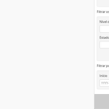
Filtrar 
Nível 
Estado
Filtrar p
Início