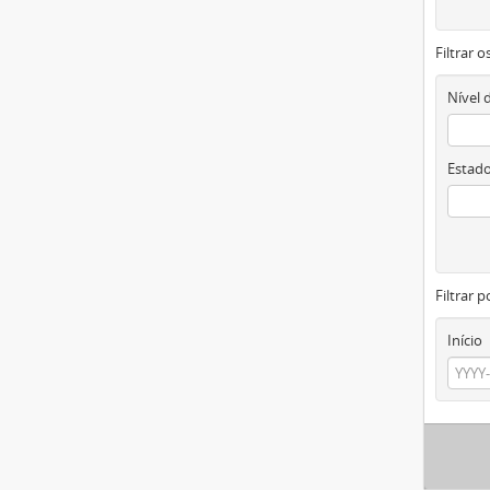
Filtrar 
Nível 
Estado
Filtrar p
Início