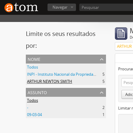
Navegar
Limite os seus resultados
D
por:
ARTHUR
nome
Todos
Procurar
INPI - Instituto Nacional da Propriedade Industrial
5
ARTHUR NEWTON SMITH
5
assunto
Adic
Todos
-
2
Limitar 
09-03-04
1