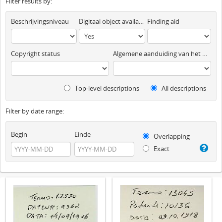
Filter results by:
Beschrijvingsniveau
Digitaal object available
Finding aid
Copyright status
Algemene aanduiding van het materiaal
Top-level descriptions
All descriptions
Filter by date range:
Begin
Einde
Overlapping
Exact