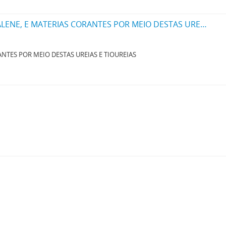
UM PROCESSO PARA PRODUZIR NOVAS UREIAS OU THIOUREIAS DA SERIE NAPHTALENE, E MATERIAS CORANTES POR MEIO DESTAS UREIAS E THIOUREIAS
NTES POR MEIO DESTAS UREIAS E TIOUREIAS