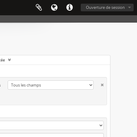
Ouverture de session
cée
s