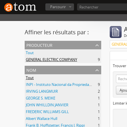
Parcourir
A
Affiner les résultats par :
D
producteur
GENERAL
Tout
GENERAL ELECTRIC COMPANY
9
Trouver 
nom
Tout
INPI - Instituto Nacional da Propriedade Industrial
9
Ajou
IRVING LANGMUIR
2
GEORGE S. MEIKE
1
Limiter l
JOHN WHILLDIN JANVIER
1
FREDERIC WILLIAMS GILL
1
Albert Wallace Hull
1
Frank B. Hoffstetter; Francis J. Rippi
1