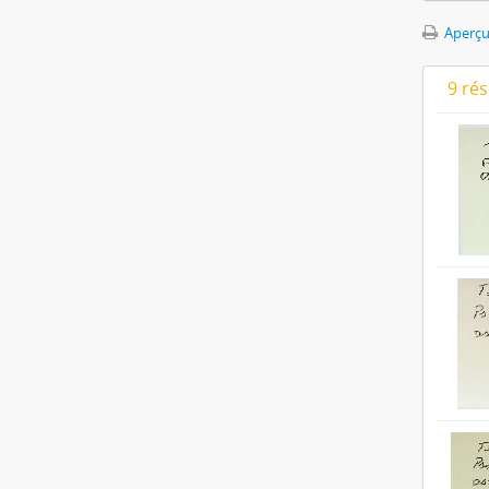
Aperçu
9 ré