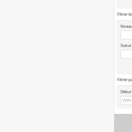
Filtrer l
Niveau
Statut
Filtrer p
Début