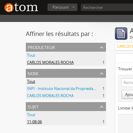
Parcourir
A
Affiner les résultats par :
D
producteur
CARLOS
Tout
CARLOS MORALES ROCHA
1
Trouver 
nom
Tout
INPI - Instituto Nacional da Propriedade Industrial
1
Ajou
CARLOS MORALES ROCHA
1
sujet
Limiter l
Tout
11-08-06
1