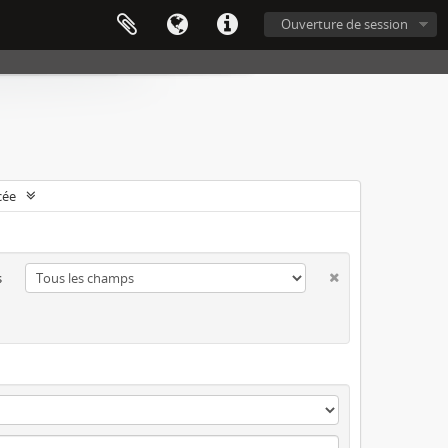
Ouverture de session
cée
s