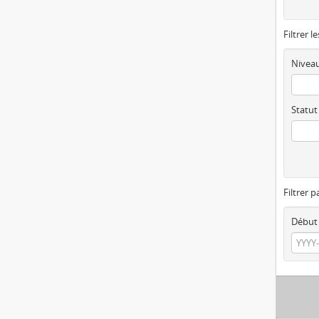
Filtrer l
Niveau
Statut
Filtrer p
Début