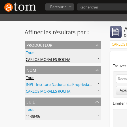
Parcourir
A
Affiner les résultats par :
D
producteur
CARLOS
Tout
CARLOS MORALES ROCHA
1
Trouver 
nom
Tout
INPI - Instituto Nacional da Propriedade Industrial
1
Ajou
CARLOS MORALES ROCHA
1
sujet
Limiter l
Tout
11-08-06
1