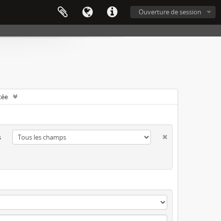
Ouverture de session
cée
s