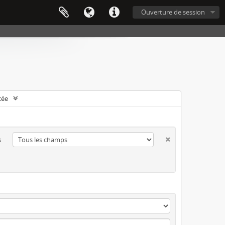
Ouverture de session
cée
s