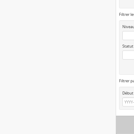
Filtrer l
Niveau
Statut
Filtrer p
Début