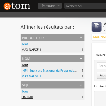
Parcourir
A
Affiner les résultats par :
D
producteur
MAX NAE
Tout
MAX NAEGELI
1
Trouver 
nom
Tout
INPI - Instituto Nacional da Propriedade Industrial
1
Ajou
MAX NAEGELI
1
sujet
Limiter l
Tout
08-07-01
1