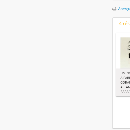
Aperçu
4 ré
UM N
A FAB
CORAN
ALTA
PARA 