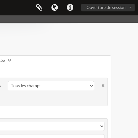
Ouverture de session
cée
s