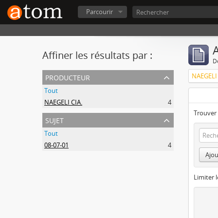
Parcourir
A
Affiner les résultats par :
D
producteur
NAEGELI 
Tout
NAEGELI CIA.
4
Trouver 
sujet
Tout
08-07-01
4
Ajou
Limiter l