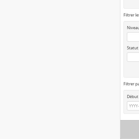
Filtrer l
Niveau
Statut
Filtrer p
Début