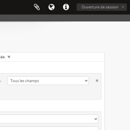
Ouverture de session
cée
s