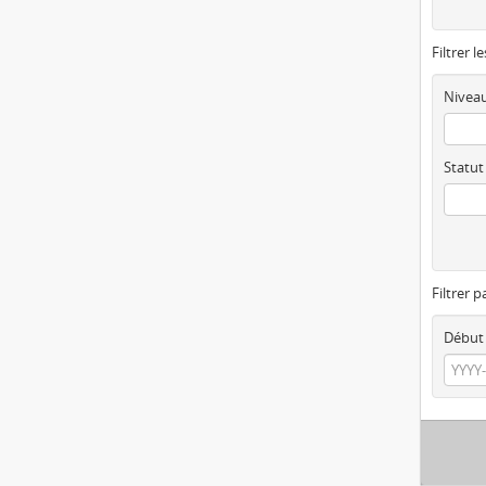
Filtrer l
Niveau
Statut
Filtrer p
Début