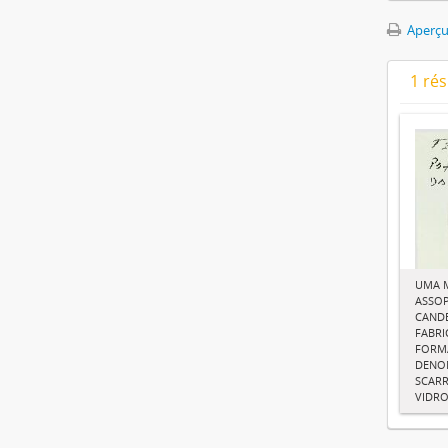
Aperçu
1 ré
UMA M
ASSOP
CAND
FABRI
FORMA
DENO
SCAR
VIDR