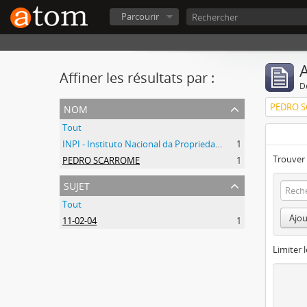
Parcourir
A
Affiner les résultats par :
D
nom
PEDRO 
Tout
INPI - Instituto Nacional da Propriedade Industrial
1
Trouver 
PEDRO SCARROME
1
sujet
Tout
Ajou
11-02-04
1
Limiter l