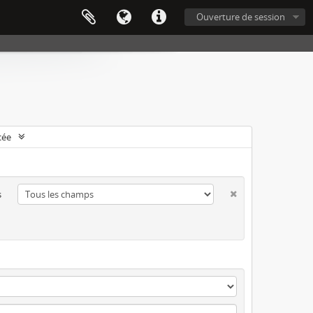
Ouverture de session
cée
s