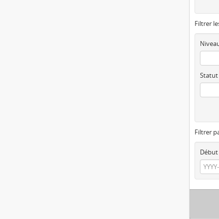
Filtrer l
Niveau
Statut
Filtrer p
Début