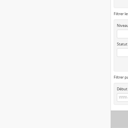
Filtrer l
Niveau
Statut
Filtrer p
Début