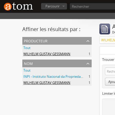
Parcourir
A
Affiner les résultats par :
D
producteur
WILHEL
Tout
WILHELM GUSTAV GESSMANN
1
Trouver 
nom
Tout
INPI - Instituto Nacional da Propriedade Industrial
1
Ajou
WILHELM GUSTAV GESSMANN
1
Limiter l