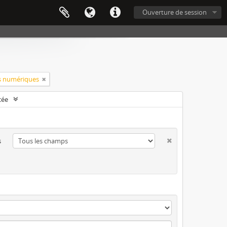
Ouverture de session
s numériques
cée
s