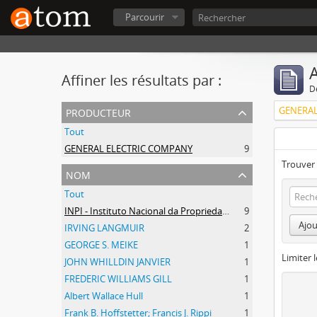
Parcourir
A
Affiner les résultats par :
D
producteur
GENERAL
Tout
GENERAL ELECTRIC COMPANY
9
Trouver 
nom
Tout
INPI - Instituto Nacional da Propriedade Industrial
9
Ajou
IRVING LANGMUIR
2
GEORGE S. MEIKE
1
Limiter l
JOHN WHILLDIN JANVIER
1
FREDERIC WILLIAMS GILL
1
Albert Wallace Hull
1
Frank B. Hoffstetter; Francis J. Rippi
1