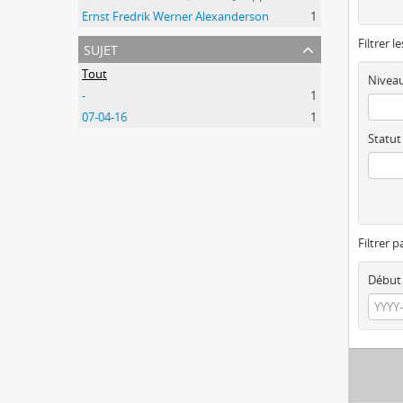
Ernst Fredrik Werner Alexanderson
1
Filtrer l
sujet
Tout
Niveau
-
1
07-04-16
1
Statut
Filtrer p
Début