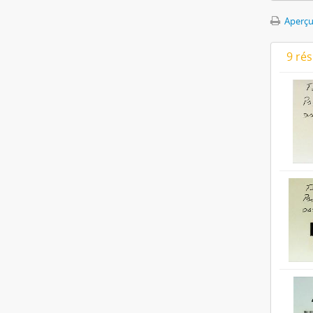
Aperçu
9 ré