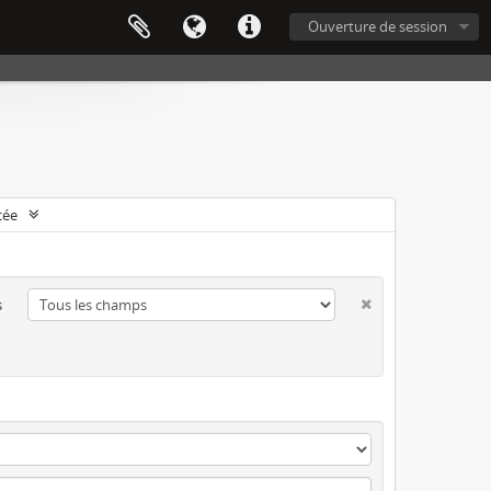
Ouverture de session
cée
s