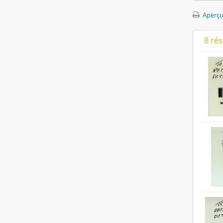
Aperçu
8 ré