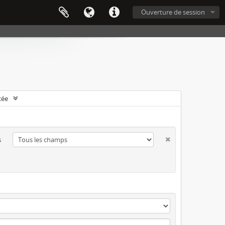
Ouverture de session
cée
s