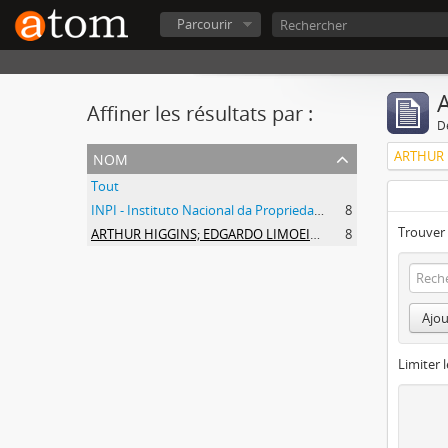
Parcourir
A
Affiner les résultats par :
D
nom
ARTHUR 
Tout
INPI - Instituto Nacional da Propriedade Industrial
8
Trouver 
ARTHUR HIGGINS; EDGARDO LIMOEIRO
8
Ajou
Limiter l