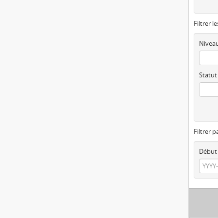
Filtrer l
Niveau
Statut
Filtrer p
Début