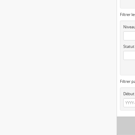
Filtrer l
Niveau
Statut
Filtrer p
Début