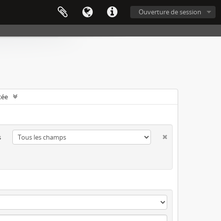
Ouverture de session
cée
s