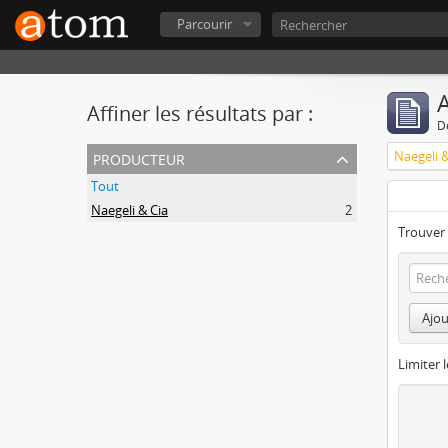
Parcourir
A
Affiner les résultats par :
D
producteur
Naegeli &
Tout
Naegeli & Cia
2
Trouver 
Ajou
Limiter l