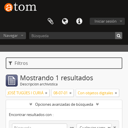
Iniciar sesión
Navegar
Filtros
Mostrando 1 resultados
Descripción archivística
JOSÉ TUGÚES I CURIÁ
08-07-01
Con objetos digitales
Opciones avanzadas de búsqueda
Encontrar resultados con :
en