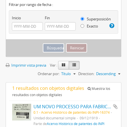
Filtrar por rango de fecha :
Inicio
Fin
Superposición
Exacto
Imprimir vista previa
Ver :
Ordenar por:
Título
Direction:
Descending
1 resultados con objetos digitales
Muestra los
resultados con objetos digitales
UM NOVO PROCESSO PARA FABRICAÇÃO DE MATERIAS CORANTES PRETAS ESCARLATES E AZUIS DOS MATIZES MAIS CLAROS AOS MAIS ESCUROS PARA TINGIR ALGODÃO DIRECTAMENTE
0.1 - Acervo Histórico de patentes do INPI-16374
Unidad documental simple
09/12/1919
Parte de
Acervo Histórico de patentes do INPI