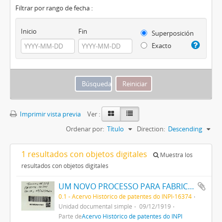
Filtrar por rango de fecha :
Inicio
Fin
Superposición
Exacto
Imprimir vista previa
Ver :
Ordenar por:
Título
Direction:
Descending
1 resultados con objetos digitales
Muestra los
resultados con objetos digitales
UM NOVO PROCESSO PARA FABRICAÇÃO DE MATERIAS CORANTES PRETAS ESCARLATES E AZUIS DOS MATIZES MAIS CLAROS AOS MAIS ESCUROS PARA TINGIR ALGODÃO DIRECTAMENTE
0.1 - Acervo Histórico de patentes do INPI-16374
Unidad documental simple
09/12/1919
Parte de
Acervo Histórico de patentes do INPI