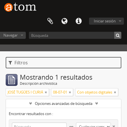
Iniciar sesión
Navegar
Filtros
Mostrando 1 resultados
Descripción archivística
JOSÉ TUGÚES I CURIÁ
08-07-01
Con objetos digitales
Opciones avanzadas de búsqueda
Encontrar resultados con :
en