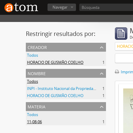
Navegar
Restringir resultados por:
De
creador
HORACI
Todos
HORACIO DE GUSMÃO COELHO
1
nombre
Imprimi
Todos
INPI - Instituto Nacional da Propriedade Industrial
1
HORACIO DE GUSMÃO COELHO
1
materia
Todos
11-08-06
1