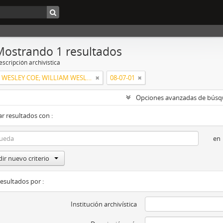
Mostrando 1 resultados
scripción archivística
WILLIAM WESLEY COE; WILLIAM WESLEY COE JUNIOR
08-07-01
Opciones avanzadas de bús
r resultados con :
en
ir nuevo criterio
resultados por :
Institución archivística