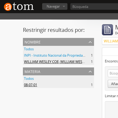
Navegar
Restringir resultados por:
De
nombre
Todos
INPI - Instituto Nacional da Propriedade Industrial
1
Encontra
WILLIAM WESLEY COE; WILLIAM WESLEY COE JUNIOR
1
materia
Todos
Añad
08-07-01
1
Limitar 