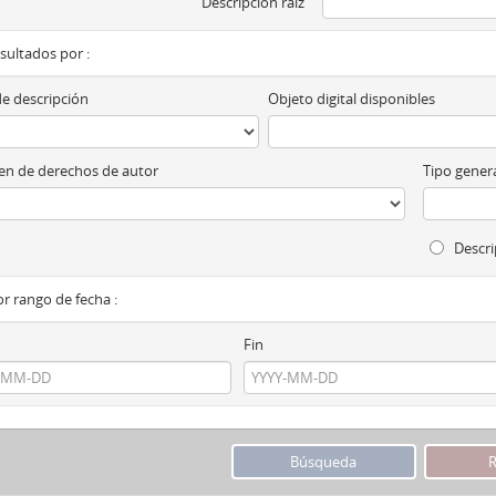
Descripción raíz
esultados por :
de descripción
Objeto digital disponibles
n de derechos de autor
Tipo genera
Descri
por rango de fecha :
Fin