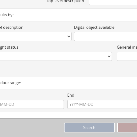
Top-level description
sults by:
of description
Digital object available
ght status
General ma
y date range:
End