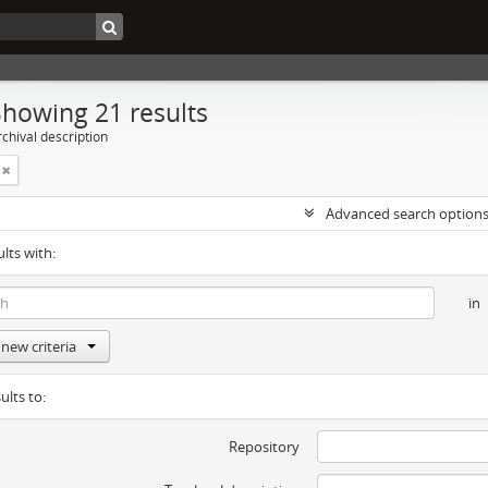
Showing 21 results
chival description
Advanced search option
ults with:
in
new criteria
ults to:
Repository