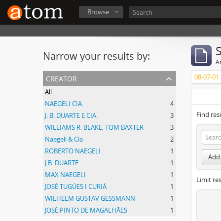
Browse
Narrow your results by:
Ar
creator
08-07-01
All
NAEGELI CIA.
4
Find res
J. B. DUARTE E CIA.
3
WILLIAMS R. BLAKE; TOM BAXTER
3
Naegeli & Cia
2
ROBERTO NAEGELI
1
Add 
J.B. DUARTE
1
MAX NAEGELI
1
Limit res
JOSÉ TUGÚES I CURIÁ
1
WILHELM GUSTAV GESSMANN
1
JOSÉ PINTO DE MAGALHÃES
1