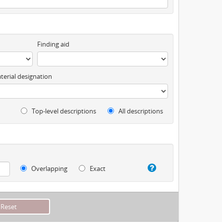
Finding aid
terial designation
Top-level descriptions
All descriptions
Overlapping
Exact