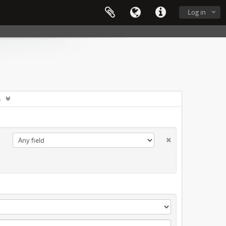
Log in
s