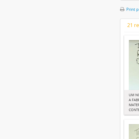
Print 
21 re
UM N
A FAB
MATER
CONT