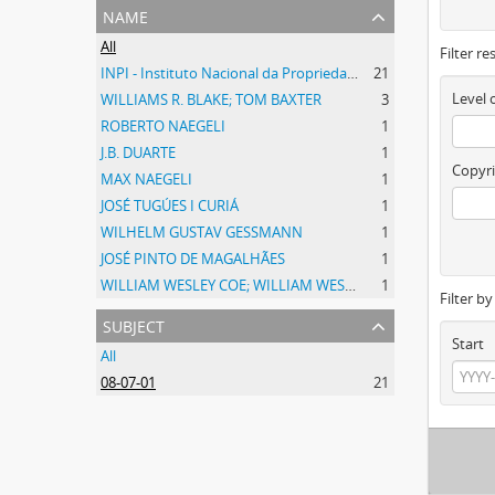
name
All
Filter re
INPI - Instituto Nacional da Propriedade Industrial
21
Level 
WILLIAMS R. BLAKE; TOM BAXTER
3
ROBERTO NAEGELI
1
J.B. DUARTE
1
Copyri
MAX NAEGELI
1
JOSÉ TUGÚES I CURIÁ
1
WILHELM GUSTAV GESSMANN
1
JOSÉ PINTO DE MAGALHÃES
1
WILLIAM WESLEY COE; WILLIAM WESLEY COE JUNIOR
1
Filter b
subject
Start
All
08-07-01
21