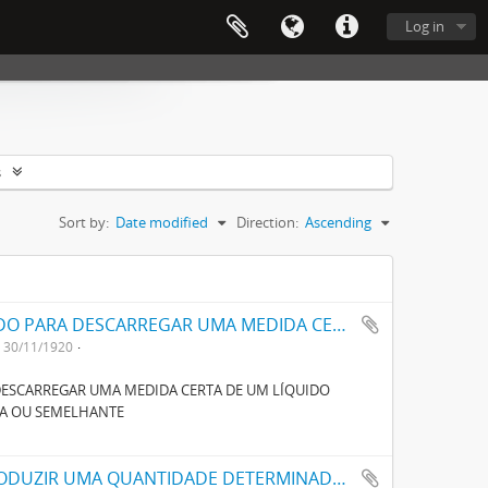
Log in
s
Sort by:
Date modified
Direction:
Ascending
UM APARELHO AUTOMATICO APERFEIÇOADO PARA DESCARREGAR UMA MEDIDA CERTA DE UM LIQUIDO DESINFECTANTE NUMA CAIXA DE LAVAGEM DE LATRINA OU SEMELHANTE
30/11/1920
ESCARREGAR UMA MEDIDA CERTA DE UM LÍQUIDO
NA OU SEMELHANTE
UM DISPOSITIVO AUTOMATICO PARA INTRODUZIR UMA QUANTIDADE DETERMINADA DE UM DESINFECTANTE LIQUIDO NUMA CAIXA DE LAVAGEM DE LATRINAS