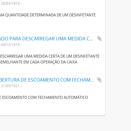
26/03/1919
UMA QUANTIDADE DETERMINADA DE UM DESINFETANTE
UM APPARELHO AUTOMÁTICO APERFEIÇOADO PARA DESCARREGAR UMA MEDIDA CERTA DE UM DESINFECTANTE LIQUIDO NUMA CAIXA DE LAVAGEM DE LATRINA OU SEMELHANTE EM CADA OPERAÇÃO DA CAIXA
04/12/1919
ESCARREGAR UMA MEDIDA CERTA DE UM DESINFETANTE
 SEMELHANTE EM CADA OPERAÇÃO DA CAIXA
UM NOVO ASSUCAREIRO FECHADO COM ABERTURA DE ESCOAMENTO COM FECHAMENTO AUTOMATICO
21/05/1921
DE ESCOAMENTO COM FECHAMENTO AUTOMÁTICO