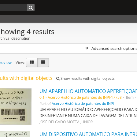
Showing 4 results
chival description
Advanced search option
preview
View:
ults with digital objects
Show results with digital objects
0.1 - Acervo Histórico de patentes do INPI-17758
Item
Part of
Acervo Histórico de patentes do INPI
UM APARELHO AUTOMÁTICO APERFEIÇOADO PARA D
DESINFETANTE NUMA CAIXA DE LAVAGEM DE LATRI
JOSÉ DELGADO MOTTA JUNIOR