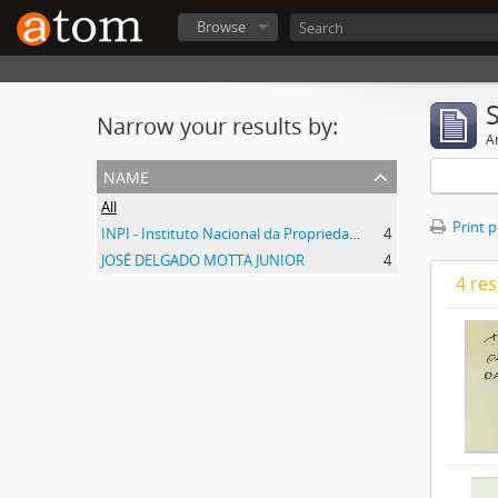
Browse
Narrow your results by:
Ar
name
All
Print 
INPI - Instituto Nacional da Propriedade Industrial
4
JOSÉ DELGADO MOTTA JUNIOR
4
4 res