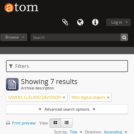
Log in
Browse
Filters
Showing 7 results
Archival description
SAMUEL CLELAND DAVIDSON
With digital objects
Advanced search options
Print preview
View:
Sort by:
Title
Direction:
Ascending