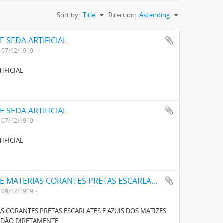
Sort by:
Title
Direction:
Ascending
 SEDA ARTIFICIAL
07/12/1919
IFICIAL
 SEDA ARTIFICIAL
07/12/1919
IFICIAL
UM NOVO PROCESSO PARA FABRICAÇÃO DE MATERIAS CORANTES PRETAS ESCARLATES E AZUIS DOS MATIZES MAIS CLAROS AOS MAIS ESCUROS PARA TINGIR ALGODÃO DIRECTAMENTE
09/12/1919
 CORANTES PRETAS ESCARLATES E AZUIS DOS MATIZES
GODÃO DIRETAMENTE