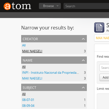
Browse
Narrow your results by:
Ar
creator
MAX NAE
All
MAX NAEGELI
3
Find res
name
All
INPI - Instituto Nacional da Propriedade Industrial
3
Add 
MAX NAEGELI
3
subject
Limit res
All
08-07-01
1
08-09-04
1