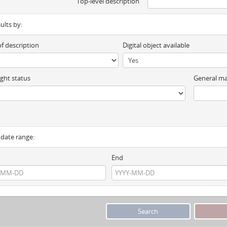
Top-level description
sults by:
of description
Digital object available
ght status
General ma
y date range:
End