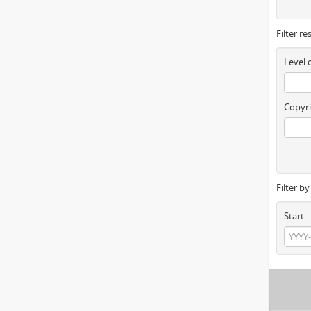
Filter re
Level 
Copyri
Filter b
Start