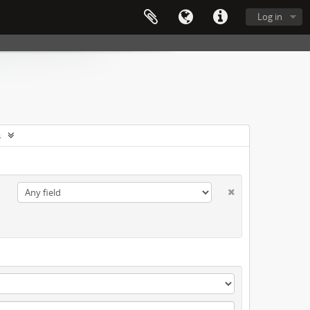
Log in
s