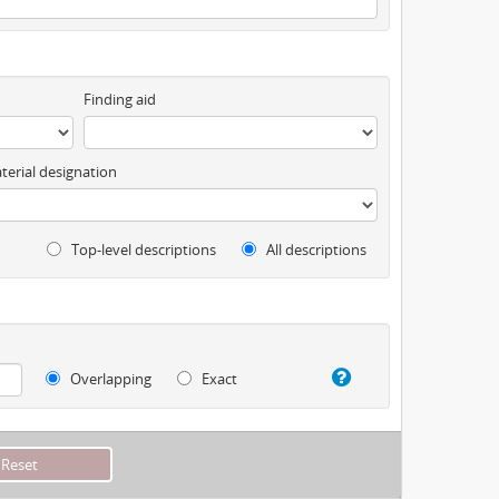
Finding aid
terial designation
Top-level descriptions
All descriptions
Overlapping
Exact