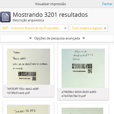
Visualizar impressão
Fechar
Mostrando 3201 resultados
Descrição arquivística
INPI - Instituto Nacional da Propriedade Industrial
Com objetos digitais
Opções de pesquisa avançada
7bf353ff-792c-4ab2-a68f-
a70838bc-9d54-4b43-ad65-
1019fa31cacb.pdf
e7d47eb78a13.pdf