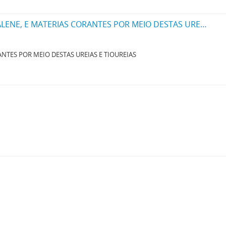
UM PROCESSO PARA PRODUZIR NOVAS UREIAS OU THIOUREIAS DA SERIE NAPHTALENE, E MATERIAS CORANTES POR MEIO DESTAS UREIAS E THIOUREIAS
NTES POR MEIO DESTAS UREIAS E TIOUREIAS