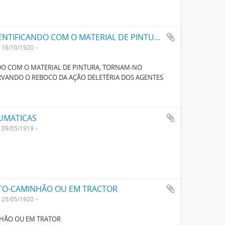
UM NOVO SYSTEMA DE TINTAS QUE, SE IDENTIFICANDO COM O MATERIAL DE PINTURA, TORNAM-NO COMPLETAMENTE IMPERMEAVEL A HUMIDADE PRESERVANDO O REBOCO DA ACÇÃO DELETERIA DOS AGENTES ATMOSPHERICOS
16/10/1920
NDO COM O MATERIAL DE PINTURA, TORNAM-NO
VANDO O REBOCO DA AÇÃO DELETÉRIA DOS AGENTES
UMATICAS
09/05/1919
TO-CAMINHÃO OU EM TRACTOR
25/05/1920
HÃO OU EM TRATOR