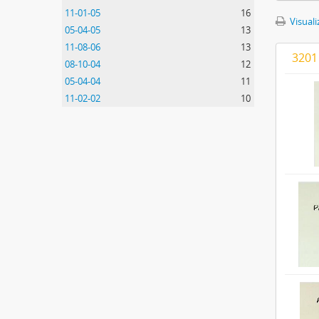
11-01-05
16
Visuali
05-04-05
13
11-08-06
13
3201
08-10-04
12
05-04-04
11
11-02-02
10