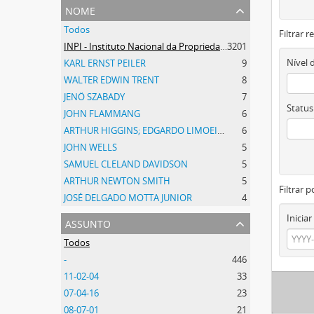
nome
Todos
Filtrar 
INPI - Instituto Nacional da Propriedade Industrial
3201
Nível 
KARL ERNST PEILER
9
WALTER EDWIN TRENT
8
JENÖ SZABADY
7
Status
JOHN FLAMMANG
6
ARTHUR HIGGINS; EDGARDO LIMOEIRO
6
JOHN WELLS
5
SAMUEL CLELAND DAVIDSON
5
ARTHUR NEWTON SMITH
5
Filtrar p
JOSÉ DELGADO MOTTA JUNIOR
4
Iniciar
assunto
Todos
-
446
11-02-04
33
07-04-16
23
08-07-01
21