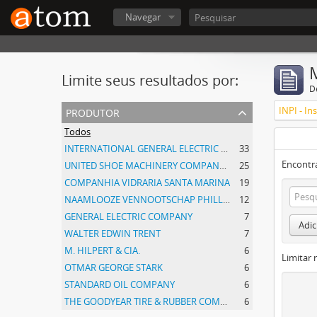
Navegar
Limite seus resultados por:
D
produtor
Todos
INTERNATIONAL GENERAL ELECTRIC COMPANY, INCORPORATED
33
Encontr
UNITED SHOE MACHINERY COMPANY OF SOUTH AMERICA
25
COMPANHIA VIDRARIA SANTA MARINA
19
NAAMLOOZE VENNOOTSCHAP PHILLIPS GLOEILAMPENFABRIEKEN
12
GENERAL ELECTRIC COMPANY
7
Adic
WALTER EDWIN TRENT
7
M. HILPERT & CIA.
6
Limitar 
OTMAR GEORGE STARK
6
STANDARD OIL COMPANY
6
THE GOODYEAR TIRE & RUBBER COMPANY
6