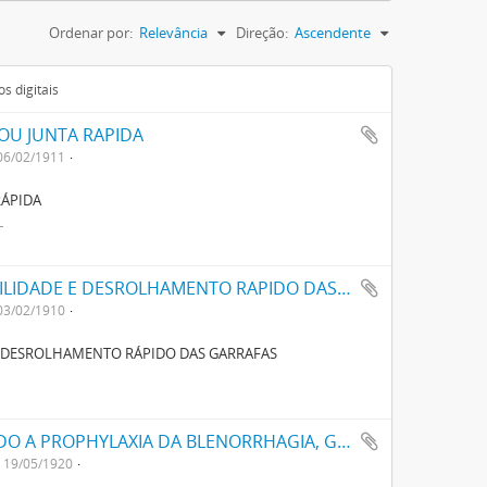
Ordenar por:
Relevância
Direção:
Ascendente
s digitais
OU JUNTA RAPIDA
06/02/1911
RÁPIDA
L
UMA DISPOSIÇÃO PARA OBTER A INVIOLABILIDADE E DESROLHAMENTO RAPIDO DAS GARRAFAS
03/02/1910
 E DESROLHAMENTO RÁPIDO DAS GARRAFAS
UM TUBO PARA MEDICAMENTOS DESTINADO A PROPHYLAXIA DA BLENORRHAGIA, GONORRHEIA E OUTRAS, DENOMINADO FILATTOL
19/05/1920