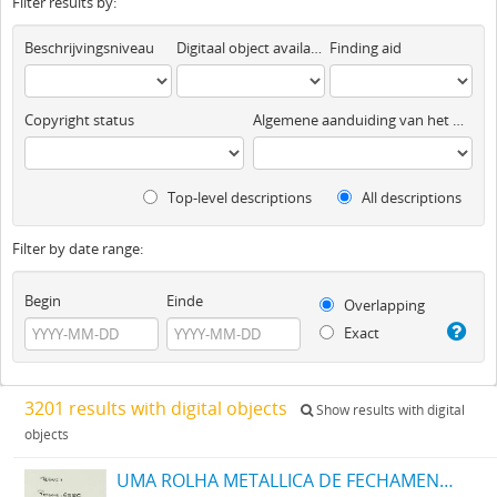
Filter results by:
Beschrijvingsniveau
Digitaal object available
Finding aid
Copyright status
Algemene aanduiding van het materiaal
Top-level descriptions
All descriptions
Filter by date range:
Begin
Einde
Overlapping
Exact
3201 results with digital objects
Show results with digital
objects
UMA ROLHA METALLICA DE FECHAMENTO OU JUNTA RAPIDA