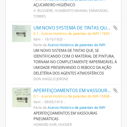
AÇUCAREIRO HIGIÊNICO
A. BUSSIÉRE; HUMBERTO MANNA; EMMANOEL
TORRES
UM NOVO SYSTEMA DE TINTAS QUE, SE IDENTIFICANDO COM O MATERIAL DE PINTURA, TORNAM-NO COMPLETAMENTE IMPERMEAVEL A HUMIDADE PRESERVANDO O REBOCO DA ACÇÃO DELETERIA DOS AGENTES ATMOSPHERICOS
0.1 - Acervo Histórico de patentes do INPI-17693
Item
16/10/1920
Parte de
Acervo Histórico de patentes do INPI
UM NOVO SISTEMA DE TINTAS QUE, SE
IDENTIFICANDO COM O MATERIAL DE PINTURA,
TORNAM-NO COMPLETAMENTE IMPERMEÁVEL À
UMIDADE PRESERVANDO O REBOCO DA AÇÃO
DELETÉRIA DOS AGENTES ATMOSFÉRICOS
DON ANGELO JERONE
APERFEIÇOAMENTOS EM VASSOURAS PNEUMATICAS
0.1 - Acervo Histórico de patentes do INPI-15696
Item
09/05/1919
Parte de
Acervo Histórico de patentes do INPI
APERFEIÇOAMENTOS EM VASSOURAS
PNEUMÁTICAS
HOWARD EARL HOOVER