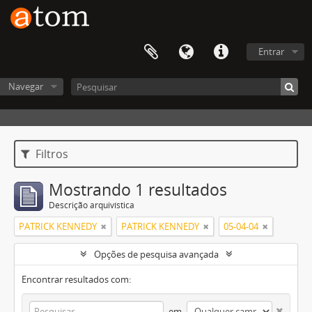
Entrar
Navegar
Filtros
Mostrando 1 resultados
Descrição arquivística
PATRICK KENNEDY
PATRICK KENNEDY
05-04-04
Opções de pesquisa avançada
Encontrar resultados com:
em