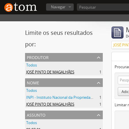
Navegar
Limite os seus resultados
D
por:
JOSÉ PI
produtor
Todos
Procurar
JOSÉ PINTO DE MAGALHÃES
1
nome
Todos
Adic
INPI - Instituto Nacional da Propriedade Industrial
1
JOSÉ PINTO DE MAGALHÃES
1
Limitar 
assunto
Todos