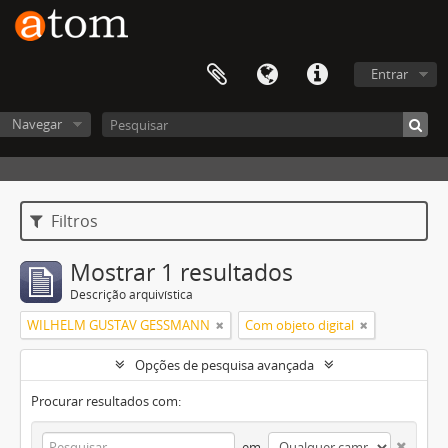
Entrar
Navegar
Filtros
Mostrar 1 resultados
Descrição arquivística
WILHELM GUSTAV GESSMANN
Com objeto digital
Opções de pesquisa avançada
Procurar resultados com:
em