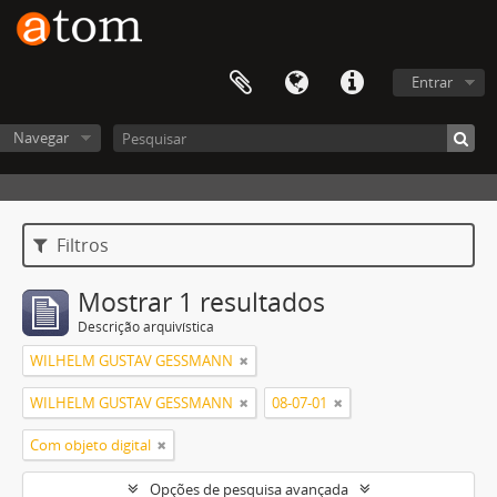
Entrar
Navegar
Filtros
Mostrar 1 resultados
Descrição arquivística
WILHELM GUSTAV GESSMANN
WILHELM GUSTAV GESSMANN
08-07-01
Com objeto digital
Opções de pesquisa avançada