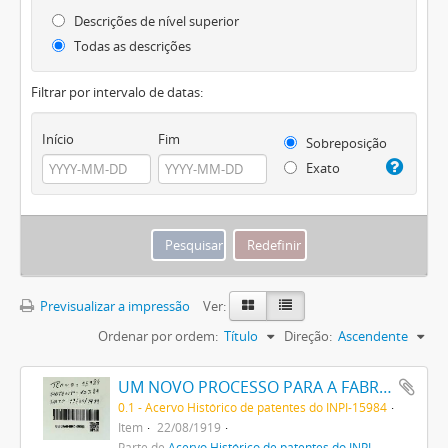
Descrições de nível superior
Todas as descrições
Filtrar por intervalo de datas:
Início
Fim
Sobreposição
Exato
Previsualizar a impressão
Ver:
Ordenar por ordem:
Título
Direção:
Ascendente
UM NOVO PROCESSO PARA A FABRICAÇÃO DE TINTAS EM PÓ POR MEIO DA PRECIPITAÇÃO E FIXAÇÃO DE TINTAS ANILINAS SOBRE CORPOS MINERAES
0.1 - Acervo Histórico de patentes do INPI-15984
Item
22/08/1919
Parte de
Acervo Histórico de patentes do INPI