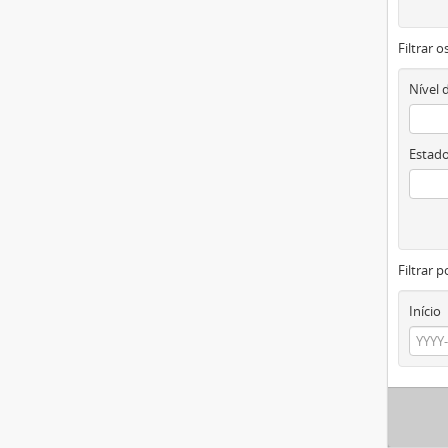
Filtrar 
Nível 
Estado
Filtrar p
Início