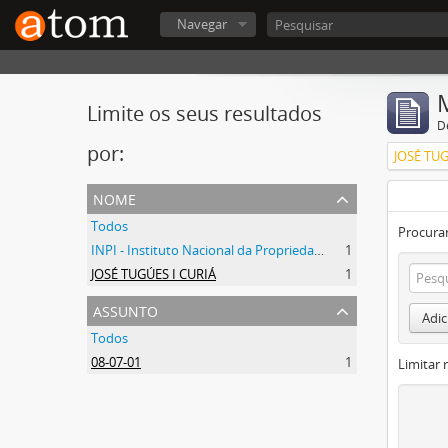
Navegar
Limite os seus resultados
D
por:
JOSÉ TUG
nome
Todos
Procurar
INPI - Instituto Nacional da Propriedade Industrial
1
JOSÉ TUGÚES I CURIÁ
1
assunto
Adic
Todos
08-07-01
1
Limitar 