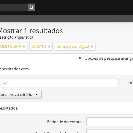
Mostrar 1 resultados
escrição arquivística
ÚES I CURIÁ
08-07-01
Com objeto digital
Opções de pesquisa avanç
 resultados com:
em
ionar novo critério
resultados:
Entidade detentora